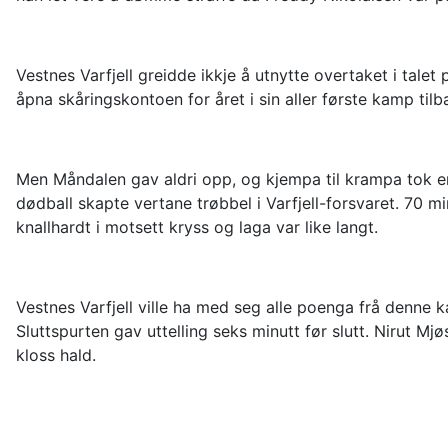
Vestnes Varfjell greidde ikkje å utnytte overtaket i talet
åpna skåringskontoen for året i sin aller første kamp til
Men Måndalen gav aldri opp, og kjempa til krampa tok enk
dødball skapte vertane trøbbel i Varfjell-forsvaret. 70 
knallhardt i motsett kryss og laga var like langt.
Vestnes Varfjell ville ha med seg alle poenga frå denn
Sluttspurten gav uttelling seks minutt før slutt. Nirut Mj
kloss hald.