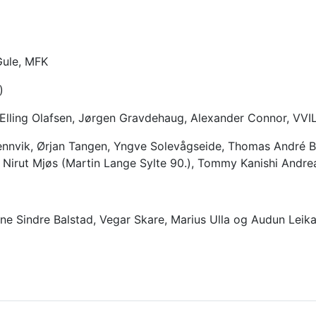
Gule, MFK
)
 Elling Olafsen, Jørgen Gravdehaug, Alexander Connor, VVI
ennvik, Ørjan Tangen, Yngve Solevågseide, Thomas André B
), Nirut Mjøs (Martin Lange Sylte 90.), Tommy Kanishi Andr
arane Sindre Balstad, Vegar Skare, Marius Ulla og Audun L