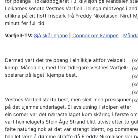
for poenga i lokaloppgjeret i 3. divisjon på Måndalen st
Leikarnes sendte Vestnes Varfjell i leiinga midtvegs i 
utlikna på eit flott frispark frå Freddy Nikolaisen. Nirut
minutt før full tid.
Varfjell-TV:
Sjå skåringane
|
Connor om kampen
|
Månda
Dermed vart det tre poeng i ein ikkje altfor velspelt
{s
kamp. Måndalen, med fem tidlegare Vestnes Varfjell-
{s
spelarar på laget, kjempa best.
{s
{s
{s
Vestnes Varfjell starta best, men sleit med presisjonen
{s
på det ujamne underlaget. Ei avslutning i stolpen etter
ein corner var det næraste laget kom skåring i første 
vart heimelagets Stein Åge Strand blitt utvist etter to g
følte naturleg nok at det var strengt idømt, og dommare
han let vere å dømme straffe då Freddy Nikolaisen var p