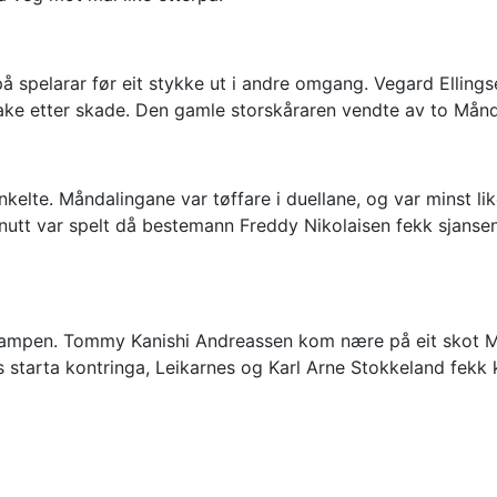
 på spelarar før eit stykke ut i andre omgang. Vegard Elling
bake etter skade. Den gamle storskåraren vendte av to Måndal
elte. Måndalingane var tøffare i duellane, og var minst lik
minutt var spelt då bestemann Freddy Nikolaisen fekk sjanse
e kampen. Tommy Kanishi Andreassen kom nære på eit skot 
øs starta kontringa, Leikarnes og Karl Arne Stokkeland fekk k