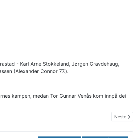
L
rastad - Karl Arne Stokkeland, Jørgen Gravdehaug,
eassen (Alexander Connor 77.).
eikarnes kampen, medan Tor Gunnar Venås kom innpå dei
Neste artik
Neste