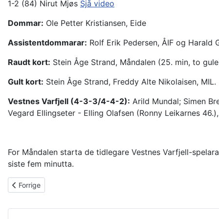
1-2 (84) Nirut Mjøs
Sjå video
Dommar:
Ole Petter Kristiansen, Eide
Assistentdommarar:
Rolf Erik Pedersen, ÅIF og Harald 
Raudt kort:
Stein Åge Strand, Måndalen (25. min, to gule
Gult kort:
Stein Åge Strand, Freddy Alte Nikolaisen, MIL.
Vestnes Varfjell (4-3-3/4-4-2):
Arild Mundal; Simen Br
Vegard Ellingseter - Elling Olafsen (Ronny Leikarnes 46.
For Måndalen starta de tidlegare Vestnes Varfjell-spel
siste fem minutta.
Forrige artikkel: A-laget: Sløste med sjansane og tapte
Forrige