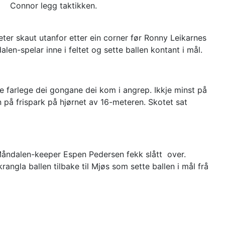
Connor legg taktikken.
seter skaut utanfor etter ein corner før Ronny Leikarnes
en-spelar inne i feltet og sette ballen kontant i mål.
e farlege dei gongane dei kom i angrep. Ikkje minst på
n på frispark på hjørnet av 16-meteren. Skotet sat
Måndalen-keeper Espen Pedersen fekk slått over.
rangla ballen tilbake til Mjøs som sette ballen i mål frå