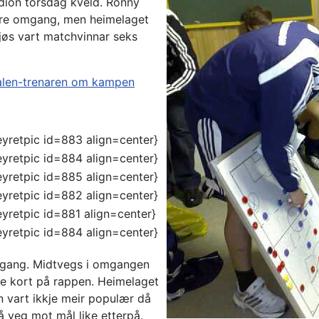
adion torsdag kveld. Ronny
andre omgang, men heimelaget
 Mjøs vart matchvinnar seks
len-trenaren om kampen
eyretpic id=883 align=center}
eyretpic id=884 align=center}
eyretpic id=885 align=center}
eyretpic id=882 align=center}
eyretpic id=881 align=center}
eyretpic id=884 align=center}
omgang. Midtvegs i omgangen
ule kort på rappen. Heimelaget
n vart ikkje meir populær då
å veg mot mål like etterpå.