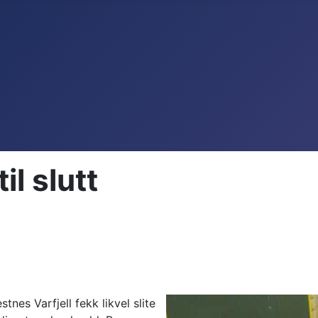
il slutt
es Varfjell fekk likvel slite