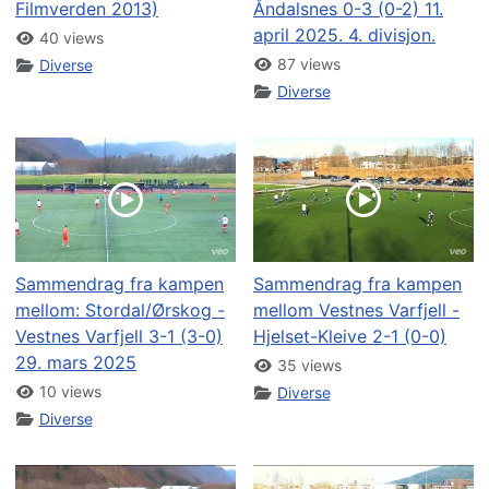
Filmverden 2013)
Åndalsnes 0-3 (0-2) 11.
april 2025. 4. divisjon.
40 views
87 views
Diverse
Diverse
Sammendrag fra kampen
Sammendrag fra kampen
mellom: Stordal/Ørskog -
mellom Vestnes Varfjell -
Vestnes Varfjell 3-1 (3-0)
Hjelset-Kleive 2-1 (0-0)
29. mars 2025
35 views
10 views
Diverse
Diverse