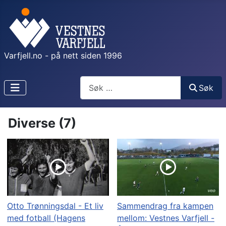
Varfjell.no - på nett siden 1996
Søk
Søk
Diverse (7)
Otto Trønningsdal - Et liv
Sammendrag fra kampen
med fotball (Hagens
mellom: Vestnes Varfjell -