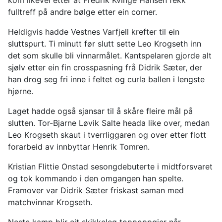
fulltreff på andre bølge etter ein corner.
Heldigvis hadde Vestnes Varfjell krefter til ein
sluttspurt. Ti minutt før slutt sette Leo Krogseth inn
det som skulle bli vinnarmålet. Kantspelaren gjorde alt
sjølv etter ein fin crosspasning frå Didrik Sæter, der
han drog seg fri inne i feltet og curla ballen i lengste
hjørne.
Laget hadde også sjansar til å skåre fleire mål på
slutten. Tor-Bjarne Løvik Salte heada like over, medan
Leo Krogseth skaut i tverrliggaren og over etter flott
forarbeid av innbyttar Henrik Tomren.
Kristian Flittie Onstad sesongdebuterte i midtforsvaret
og tok kommando i den omgangen han spelte.
Framover var Didrik Sæter friskast saman med
matchvinnar Krogseth.
Neste kamp blir eit skikkeleg toppoppgjer når