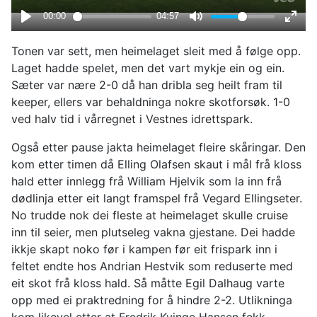
Tonen var sett, men heimelaget sleit med å følge opp.
Laget hadde spelet, men det vart mykje ein og ein.
Sæter var nære 2-0 då han dribla seg heilt fram til
keeper, ellers var behaldninga nokre skotforsøk. 1-0
ved halv tid i vårregnet i Vestnes idrettspark.
Også etter pause jakta heimelaget fleire skåringar. Den
kom etter timen då Elling Olafsen skaut i mål frå kloss
hald etter innlegg frå William Hjelvik som la inn frå
dødlinja etter eit langt framspel frå Vegard Ellingseter.
No trudde nok dei fleste at heimelaget skulle cruise
inn til seier, men plutseleg vakna gjestane. Dei hadde
ikkje skapt noko før i kampen før eit frispark inn i
feltet endte hos Andrian Hestvik som reduserte med
eit skot frå kloss hald. Så måtte Egil Dalhaug varte
opp med ei praktredning for å hindre 2-2. Utlikninga
kom likevel etter at Fredrik Kvinge Hansen fekk