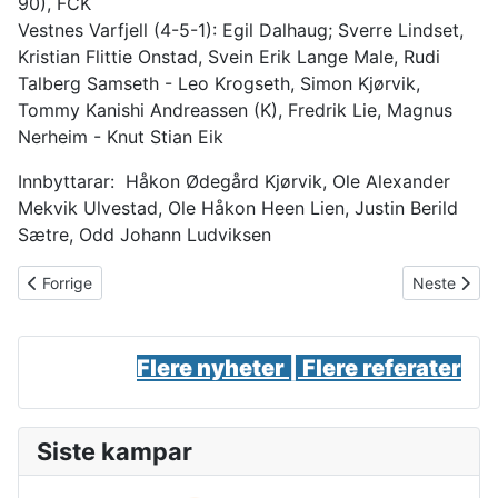
90), FCK
Vestnes Varfjell (4-5-1): Egil Dalhaug; Sverre Lindset,
Kristian Flittie Onstad, Svein Erik Lange Male, Rudi
Talberg Samseth - Leo Krogseth, Simon Kjørvik,
Tommy Kanishi Andreassen (K), Fredrik Lie, Magnus
Nerheim - Knut Stian Eik
Innbyttarar: Håkon Ødegård Kjørvik, Ole Alexander
Mekvik Ulvestad, Ole Håkon Heen Lien, Justin Berild
Sætre, Odd Johann Ludviksen
Forrige artikkel: 5. divisjon: Opna med borteseier
Neste artik
Forrige
Neste
Flere nyheter |
Flere referater
Siste kampar