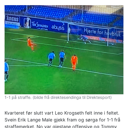
1-1 på straffe. (bilde frå direktesendinga til Direktesport)
Kvarteret før slutt vart Leo Krogseth felt inne i feltet.
Svein Erik Lange Male gjekk fram og sørga for 1-1 frå
straffemerket. No var gjestane offensive og Tommy