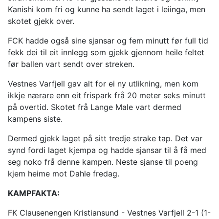
Kanishi kom fri og kunne ha sendt laget i leiinga, men
skotet gjekk over.
FCK hadde også sine sjansar og fem minutt før full tid
fekk dei til eit innlegg som gjekk gjennom heile feltet
før ballen vart sendt over streken.
Vestnes Varfjell gav alt for ei ny utlikning, men kom
ikkje nærare enn eit frispark frå 20 meter seks minutt
på overtid. Skotet frå Lange Male vart dermed
kampens siste.
Dermed gjekk laget på sitt tredje strake tap. Det var
synd fordi laget kjempa og hadde sjansar til å få med
seg noko frå denne kampen. Neste sjanse til poeng
kjem heime mot Dahle fredag.
KAMPFAKTA:
FK Clausenengen Kristiansund - Vestnes Varfjell 2-1 (1-