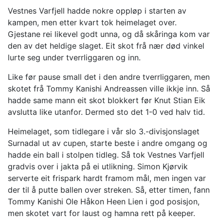
Vestnes Varfjell hadde nokre oppløp i starten av
kampen, men etter kvart tok heimelaget over.
Gjestane rei likevel godt unna, og då skåringa kom var
den av det heldige slaget. Eit skot frå nær død vinkel
lurte seg under tverrliggaren og inn.
Like før pause small det i den andre tverrliggaren, men
skotet frå Tommy Kanishi Andreassen ville ikkje inn. Så
hadde same mann eit skot blokkert før Knut Stian Eik
avslutta like utanfor. Dermed sto det 1-0 ved halv tid.
Heimelaget, som tidlegare i vår slo 3.-divisjonslaget
Surnadal ut av cupen, starte beste i andre omgang og
hadde ein ball i stolpen tidleg. Så tok Vestnes Varfjell
gradvis over i jakta på ei utlikning. Simon Kjørvik
serverte eit frispark hardt framom mål, men ingen var
der til å putte ballen over streken. Så, etter timen, fann
Tommy Kanishi Ole Håkon Heen Lien i god posisjon,
men skotet vart for laust og hamna rett på keeper.