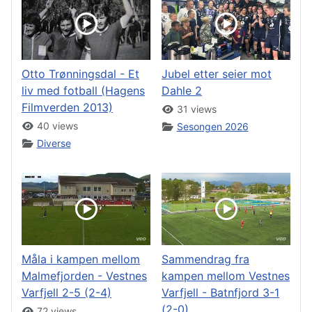
Otto Trønningsdal - Et
Jubel etter seier mot
liv med fotball (Hagens
Dahle 2
Filmverden 2013)
31 views
40 views
Sesongen 2026
Diverse
Måla i kampen mellom
Sammendrag fra
Malmefjorden - Vestnes
kampen mellom Vestnes
Varfjell 2-5 (2-4)
Varfjell - Batnfjord 3-1
(2-0)
72 views