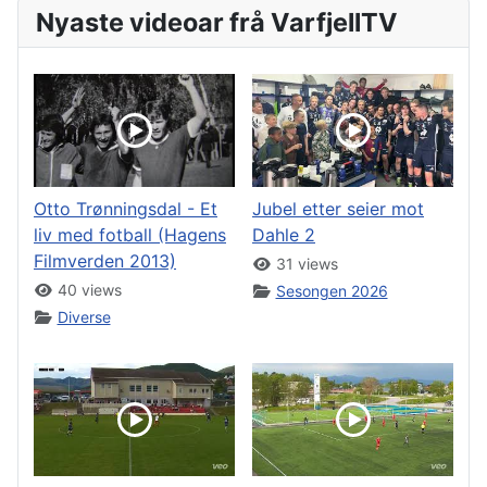
Nyaste videoar frå VarfjellTV
Otto Trønningsdal - Et
Jubel etter seier mot
liv med fotball (Hagens
Dahle 2
Filmverden 2013)
31 views
40 views
Sesongen 2026
Diverse