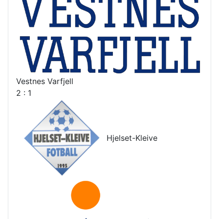
Vestnes Varfjell
2 : 1
Hjelset-Kleive