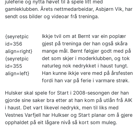
juleferie og nytta høvet til å spele litt med
gamleklubben. Årets nettmedarbeidar, Asbjørn Vik, har
sendt oss bilder og videoar frå treninga.
Ikkje tvil om at Bernt var ein poplær
{seyretpic
gjest på treninga der han også skåra
id=356
mange mål. Bernt følgjer godt med på
align=right}
det som skjer i moderklubben, og tok
{seyretpic
naturleg nok nedrykket i haust tungt.
id=355
Han kunne ikkje vere med på årsfesten
align=left}
fordi han var på ferie i varmare strøk.
Hulsker skal spele for Start i 2008-sesongen der han
gjorde sine saker bra etter at han kom på utlån frå AIK
i haust. Det vart likevel nedrykk, men til liks med
Vestnes Varfjell har Hulkser og Start planar om å gjere
opphaldet på eit lågare nivå så kort som muleg.