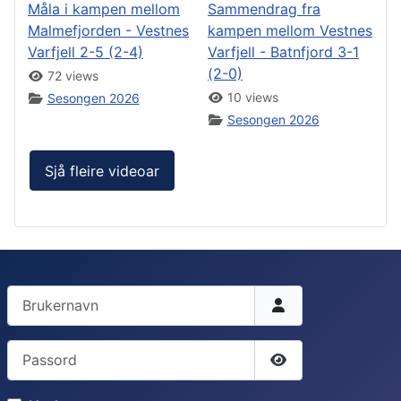
Måla i kampen mellom
Sammendrag fra
Malmefjorden - Vestnes
kampen mellom Vestnes
Varfjell 2-5 (2-4)
Varfjell - Batnfjord 3-1
(2-0)
72 views
10 views
Sesongen 2026
Sesongen 2026
Sjå fleire videoar
Brukernavn
Passord
Vis passord