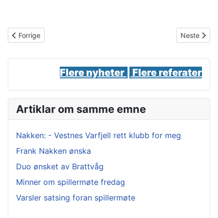
Forrige artikkel: Julekalenderen: Luke 14
Neste artik
Forrige
Neste
Flere nyheter |
Flere referater
Artiklar om samme emne
Nakken: - Vestnes Varfjell rett klubb for meg
Frank Nakken ønska
Duo ønsket av Brattvåg
Minner om spillermøte fredag
Varsler satsing foran spillermøte