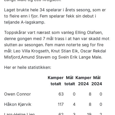
Laget brukte hele 34 spelarar i årets sesong, som er
to fleire enn i fjor. Fem spelarar fekk sin debut i
teljande A-lagskamp.
Toppskårar vart nærast som vanleg Elling Olafsen,
denne gongen med 7 mål trass i at han var skadd mot
slutten av sesongen. Fem mann noterte seg for fire
mål: Leo Villa Krogseth, Knut Stian Eik, Oscar Rekdal
Misfjord,Amund Stavem og Svein Erik Lange Male.
Her er heile statistikken:
Kamper
Mål
Kamper
Mål
totalt
totalt
2024
2024
Owen Connor
63
0
8
0
Håkon Kjørvik
117
4
8
0
Lars-Helge Lien
62
3
19
2