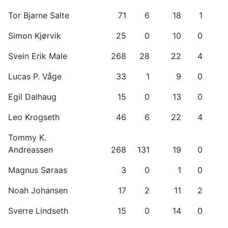
Tor Bjarne Salte
71
6
18
1
Simon Kjørvik
25
0
10
0
Svein Erik Male
268
28
22
4
Lucas P. Våge
33
1
9
0
Egil Dalhaug
15
0
13
0
Leo Krogseth
46
6
22
4
Tommy K.
Andreassen
268
131
19
0
Magnus Søraas
3
0
1
0
Noah Johansen
17
2
11
2
Sverre Lindseth
15
0
14
0