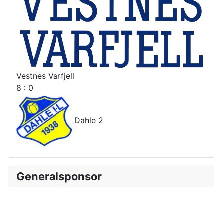
Vestnes Varfjell
8 : 0
Dahle 2
Generalsponsor