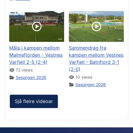
Måla i kampen mellom
Sammendrag fra
Malmefjorden - Vestnes
kampen mellom Vestnes
Varfjell 2-5 (2-4)
Varfjell - Batnfjord 3-1
(2-0)
72 views
10 views
Sesongen 2026
Sesongen 2026
Sjå fleire videoar