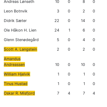
Andreas Lønseth
10
0
8
0
Leon Botnvik
3
0
2
0
Didrik Sæter
22
0
14
0
Ole Håkon H. Lien
24
1
6
0
Glenn Stenødegård
5
0
4
0
Scott A. Langstein
2
0
2
0
Amandus
Andreassen
10
0
10
0
William Hjelvik
1
0
1
0
Tinus Hustad
1
0
1
0
Oskar R. Misfjord
7
4
7
4