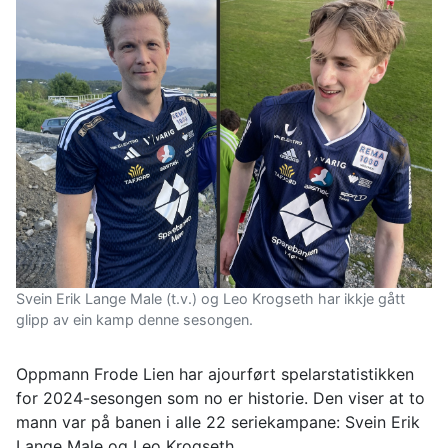
Svein Erik Lange Male (t.v.) og Leo Krogseth har ikkje gått
glipp av ein kamp denne sesongen.
Oppmann Frode Lien har ajourført spelarstatistikken
for 2024-sesongen som no er historie. Den viser at to
mann var på banen i alle 22 seriekampane: Svein Erik
Lange Male og Leo Krogseth.