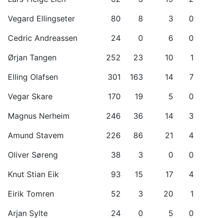
Vegard Ellingseter
80
8
3
0
Cedric Andreassen
24
0
6
0
Ørjan Tangen
252
23
10
1
Elling Olafsen
301
163
14
7
Vegar Skare
170
19
5
0
Magnus Nerheim
246
36
14
3
Amund Stavem
226
86
21
4
Oliver Søreng
38
3
0
0
Knut Stian Eik
93
15
17
4
Eirik Tomren
52
3
20
1
Arjan Sylte
24
0
5
0