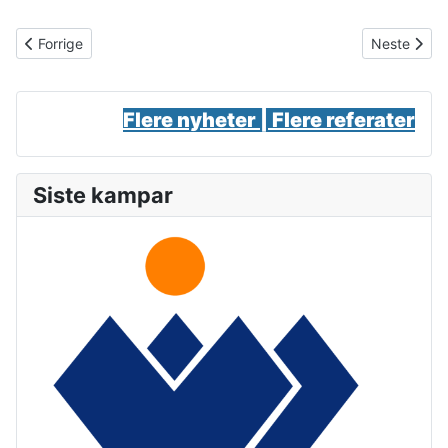
Forrige artikkel: Det blir 4. divisjon også i 2025!
Neste artik
Forrige
Neste
Flere nyheter |
Flere referater
Siste kampar