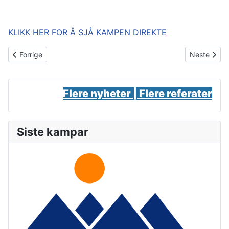
KLIKK HER FOR Å SJÅ KAMPEN DIREKTE
Forrige artikkel: Møter Træff 2 heime måndag kl 19
Neste artikk
Forrige
Neste
Flere nyheter |
Flere referater
Siste kampar