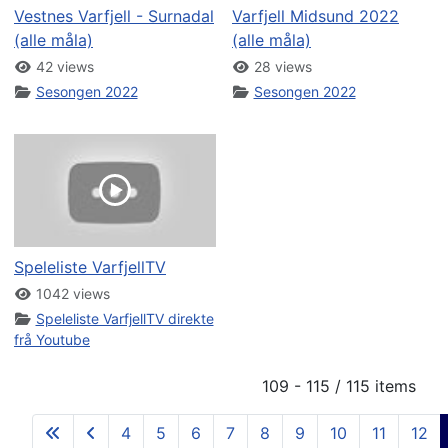
Vestnes Varfjell - Surnadal
Varfjell Midsund 2022
(alle måla)
(alle måla)
42 views
28 views
Sesongen 2022
Sesongen 2022
Speleliste VarfjellTV
1042 views
Speleliste VarfjellTV direkte
frå Youtube
109 - 115 / 115 items
4
5
6
7
8
9
10
11
12