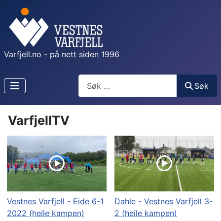
Varfjell.no - på nett siden 1996
Søk
Søk
VarfjellTV
Vestnes Varfjell - Eide 6-1
Dahle - Vestnes Varfjell 3-
2022 (heile kampen)
2 (heile kampen)