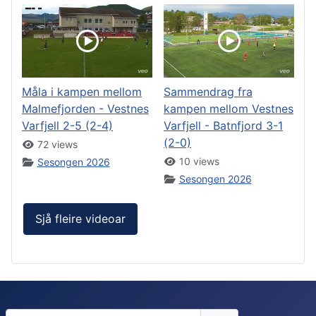
Måla i kampen mellom
Sammendrag fra
Malmefjorden - Vestnes
kampen mellom Vestnes
Varfjell 2-5 (2-4)
Varfjell - Batnfjord 3-1
(2-0)
72 views
10 views
Sesongen 2026
Sesongen 2026
Sjå fleire videoar