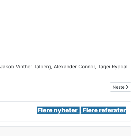
 Jakob Vinther Talberg, Alexander Connor, Tarjei Rypdal
Neste artik
Neste
Flere nyheter |
Flere referater