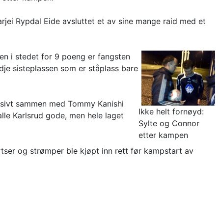
Tarjei Rypdal Eide avsluttet et av sine mange raid med et
en i stedet for 9 poeng er fangsten
dje sisteplassen som er ståplass bare
ffensivt sammen med Tommy Kanishi
Ikke helt fornøyd:
lle Karlsrud gode, men hele laget
Sylte og Connor
etter kampen
rtser og strømper ble kjøpt inn rett før kampstart av