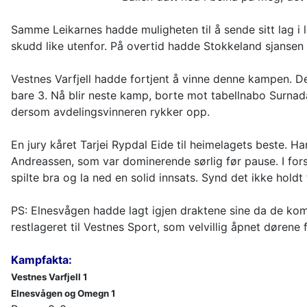
Samme Leikarnes hadde muligheten til å sende sitt lag i l
skudd like utenfor. På overtid hadde Stokkeland sjansen 
Vestnes Varfjell hadde fortjent å vinne denne kampen. De
bare 3. Nå blir neste kamp, borte mot tabellnabo Surnada
dersom avdelingsvinneren rykker opp.
En jury kåret Tarjei Rypdal Eide til heimelagets beste.
Andreassen, som var dominerende sørlig før pause. I fo
spilte bra og la ned en solid innsats. Synd det ikke holdt 
PS: Elnesvågen hadde lagt igjen draktene sine da de kom t
restlageret til Vestnes Sport, som velvillig åpnet dørene
Kampfakta:
Vestnes Varfjell 1
Elnesvågen og Omegn 1