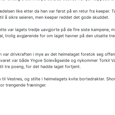
edelsen like etter da han var først på en retur fra keeper. 
til å sikre seieren, men keeper reddet det gode skuddet.
tte var lagets tredje uavgjorte på de fire siste kampene, m
l, trolig avgjørende for om laget havner på den utsatte tre
 Han var drivkraften i mye av det heimelaget foretok seg o
rsvaret var både Yngve Solevågseide og nykommer Torkil Va
til tre poeng, for det hadde laget fortjent.
il Vestnes, og stilte i heimelagets kvite bortedrakter. Sho
 for trengende fræninger.