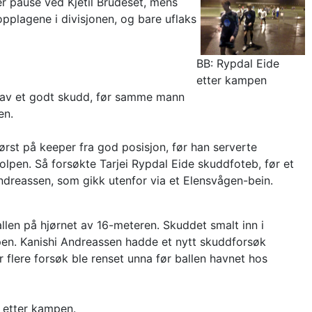
er pause ved Kjetil Brudeset, mens
opplagene i divisjonen, og bare uflaks
BB: Rypdal Eide
etter kampen
t av et godt skudd, før samme mann
en.
ørst på keeper fra god posisjon, før han serverte
olpen. Så forsøkte Tarjei Rypdal Eide skuddfoteb, før et
 Andreassen, som gikk utenfor via et Elensvågen-bein.
allen på hjørnet av 16-meteren. Skuddet smalt inn i
mpen. Kanishi Andreassen hadde et nytt skuddforsøk
r flere forsøk ble renset unna før ballen havnet hos
r etter kampen.