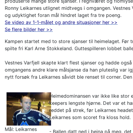
produserte mange store sjanser. I regnværet og flomlyset 
Ronny Leikarnes utlignet midtvegs i omgangen. Vestnes Va
og udyktighet foran mål hindret laget fra tre poeng.
Se video av 1-1-målet og andre situasjoner her >>
Se flere bilder her >>
Kampen startet med to store sjanser til heimelaget. Før
spilte fri Karl Arne Stokkeland. Guttespilleren lobbet bal
Vestnes Varfjell skapte klart flest sjanser og hadde også
omgangens andre klare målsjanse da han pluteslig var igj
nytt forsøk fra Leikarnes såvidt ble renset til corner. D
Heimedominansen var ikke like stor et
keepers lengste hjørne. Det var et h
reddet på strek, før Leikarnes headet
Leikarnes som scoret fra kloss hold.
Mål: Leikarnes
- Ballen datt ned i beina på meg, de