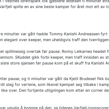
i Vestnes Idrettspark tok gjestene ledelsen ti minutter ett
rfjell spilte en av sine beste kamper for året mot ett av t
 tre minutter var gått hadde Tommy Kanishi Andreassen fyr
len elegant over keeper, men uheldigvis traff den tverrligger
 et spillmessig overtak før pause. Ronny Leikarnes headet f
ennom. SKuddet gikk forbi keeper, men traff innsiden av st
en siste store sjansen før pause kom på et skuff fra Kanishi
ter pause, og ti minutter var gått da Kjetil Brudeset fikk b
ardt slag for vertene, som likevel kjempet seg tilbake i ka
 like over. Den fortjente utligningen kom etter en corner de
t var umulig å bomme på den, sa tidenes Varfjell-toppscore