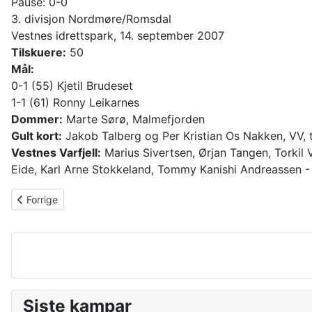
Pause: 0-0
3. divisjon Nordmøre/Romsdal
Vestnes idrettspark, 14. september 2007
Tilskuere:
50
Mål:
0-1 (55) Kjetil Brudeset
1-1 (61) Ronny Leikarnes
Dommer:
Marte Sørø, Malmefjorden
Gult kort:
Jakob Talberg og Per Kristian Os Nakken, VV, t
Vestnes Varfjell:
Marius Sivertsen, Ørjan Tangen, Torkil 
Eide, Karl Arne Stokkeland, Tommy Kanishi Andreassen -
Forrige artikkel: A-laget: Tapte nøkkelkampen
Forrige
Siste kampar