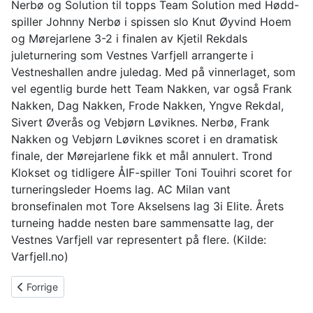
Nerbø og Solution til topps Team Solution med Hødd-
spiller Johnny Nerbø i spissen slo Knut Øyvind Hoem
og Mørejarlene 3-2 i finalen av Kjetil Rekdals
juleturnering som Vestnes Varfjell arrangerte i
Vestneshallen andre juledag. Med på vinnerlaget, som
vel egentlig burde hett Team Nakken, var også Frank
Nakken, Dag Nakken, Frode Nakken, Yngve Rekdal,
Sivert Øverås og Vebjørn Løviknes. Nerbø, Frank
Nakken og Vebjørn Løviknes scoret i en dramatisk
finale, der Mørejarlene fikk et mål annulert. Trond
Klokset og tidligere ÅIF-spiller Toni Touihri scoret for
turneringsleder Hoems lag. AC Milan vant
bronsefinalen mot Tore Akselsens lag 3i Elite. Årets
turneing hadde nesten bare sammensatte lag, der
Vestnes Varfjell var representert på flere. (Kilde:
Varfjell.no)
Forrige artikkel: Bra påmelding til Kjetil Rekdals juleturnering
Forrige