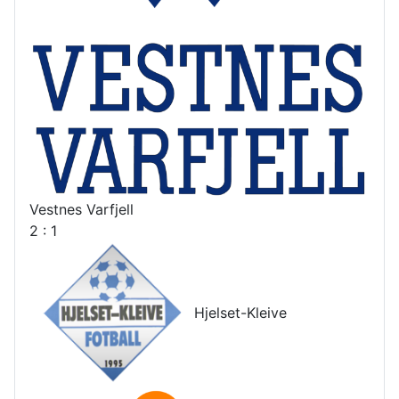
Vestnes Varfjell
2 : 1
Hjelset-Kleive